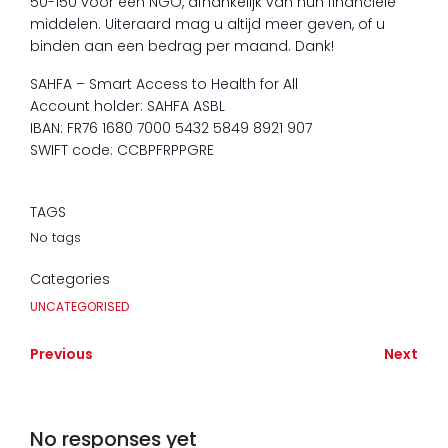
50-150 voor een NGO, afhankelijk van hun financiële
middelen. Uiteraard mag u altijd meer geven, of u
binden aan een bedrag per maand. Dank!
SAHFA – Smart Access to Health for All
Account holder: SAHFA ASBL
IBAN: FR76 1680 7000 5432 5849 8921 907
SWIFT code: CCBPFRPPGRE
TAGS
No tags
Categories
UNCATEGORISED
Previous
Next
No responses yet